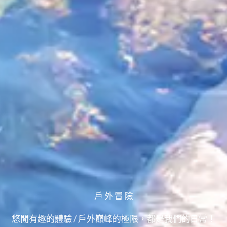
戶 外 冒 險
悠閒有趣的體驗 / 戶外巔峰的極限，都是我們的日常！