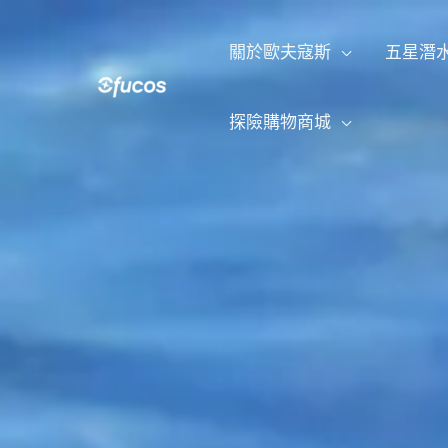
跳
至
關於歐夫寇斯
五星潛
主
要
內
探險購物商城
容