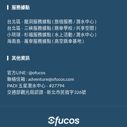
o
e
r
▎服務據點
k
a
m
台北區 - 龍洞服務據點 ( 旅宿服務 / 潛水中心 )
台北區 - 三峽服務據點 ( 跳傘學校 / 共享空間 )
小琉球 - 杉福服務據點 ( 水上活動 / 潛水中心 )
海南島 - 萬寧服務據點 ( 高空跳傘基地 )
▎其他資訊
官方LINE : @ofucos
聯絡信箱 :
adventure@ofucos.com
PADI 五星潛水中心 - #27794
交通部觀光局認證
-
新北市民宿字
326
號