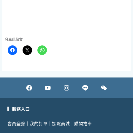
分享此貼文
F
Y
I
W
a
o
n
e
c
u
s
i
e
t
t
x
▎服務入口
b
u
a
i
會員登錄
｜
我的訂單
｜
探險商城
｜
購物推車
o
b
g
n