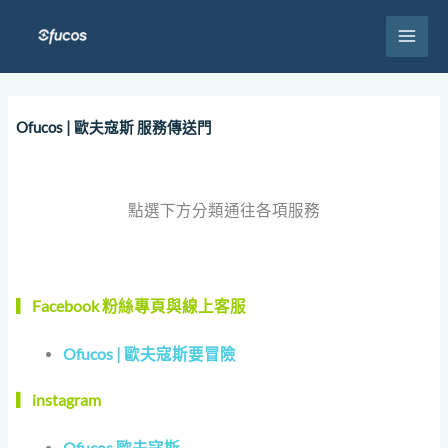
跳
至
主
要
內
容
Ofucos | 歐夫寇斯 服務傳送門
點選下方分類通往各項服務
▎Facebook 粉絲專頁與線上客服
Ofucos | 歐夫寇斯要冒險
▎instagram
Ofucos 歐夫寇斯