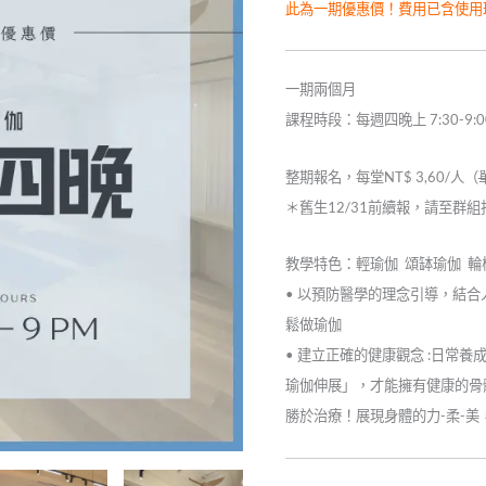
格：
此為一期優惠價！
費用已含使用
NT$2
一期兩個月
課程時段：每週四晚上 7:30-9:
整期報名，每堂NT$ 3,60/人（
＊舊生12/31前續報，請至群
教學特色：輕瑜伽 頌缽瑜伽 輪
• 以預防醫學的理念引導，結
鬆做瑜伽
• 建立正確的健康觀念 :日常
瑜伽伸展」，才能擁有健康的骨
勝於治療！展現身體的力-柔-