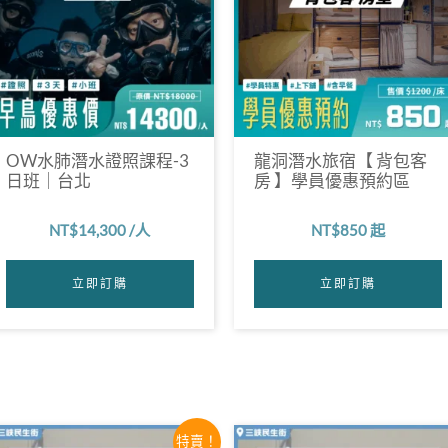
瑜伽課
OW水肺潛水證照課程-3
龍洞潛水旅宿【 背包客
日班｜台北
房 】學員優惠預約區
練
NT$
14,300
/人
NT$
850
起
立即訂購
立即訂購
原
目
特賣！