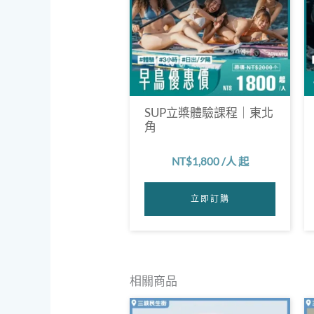
103年松柏園員工瑜伽課
102年北大社區瑜伽課
102年起 國立台北大學教育推廣組
107年起 西蓮學苑瑜伽課
95年起成立 三峽萍心瑜伽教室
SUP立槳體驗課程｜東北
113年 三鶯運動中心瑜伽教練
角
113年起 台北大學運動中心瑜伽教
NT$
1,800
/人 起
立即訂購
相關商品