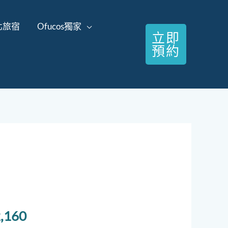
北旅宿
Ofucos獨家
立即
預約
目
前
,160
價