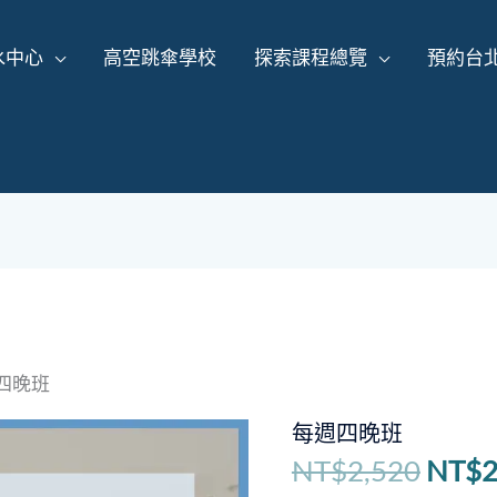
水中心
高空跳傘學校
探索課程總覽
預約台
四晚班
原
每週四晚班
始
NT$
2,520
NT$
2
價