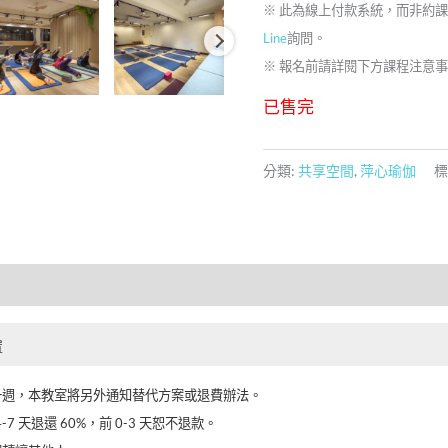
※ 此為線上付款系統，而非約
Line
詢問
。
※ 報名前請詳閱下方課程注意
已售完
分類:
共享空間
,
萍心瑜伽
標
置
一週，本教室將另外通知替代方案或退費辦法。
4-7 天退還 60%，前 0-3 天恕不退款。