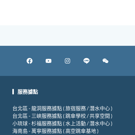
F
Y
I
W
a
o
n
e
c
u
s
i
e
t
t
x
▎服務據點
b
u
a
i
o
b
g
n
台北區 - 龍洞服務據點 ( 旅宿服務 / 潛水中心 )
o
e
r
台北區 - 三峽服務據點 ( 跳傘學校 / 共享空間 )
k
a
小琉球 - 杉福服務據點 ( 水上活動 / 潛水中心 )
m
海南島 - 萬寧服務據點 ( 高空跳傘基地 )