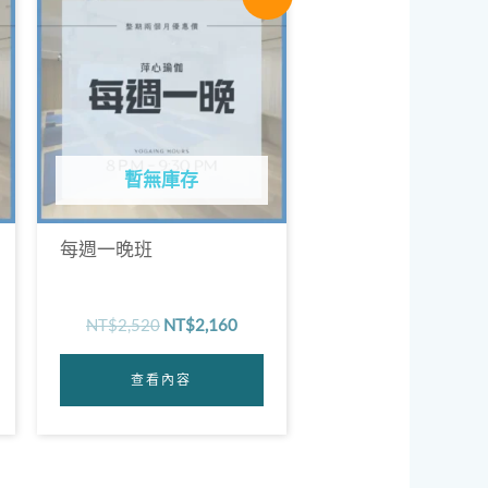
始
前
價
價
格：
格：
NT$2,520。
NT$2,160。
暫無庫存
每週一晚班
NT$
2,520
NT$
2,160
查看內容