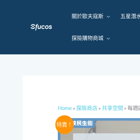
跳
至
關於歐夫寇斯
五星潛
主
要
內
探險購物商城
容
Home
»
探險商店
»
共享空間
»
每週
特賣！