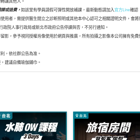
理轉讓其他人。
補課或退費，
如該堂有學員請假可彈性開放補課，最新動態請加入
官方Line
確認
使用者，需提供醫生間立之診断照明或其他本中心認可之相關證明文件，會將剩
照行政院人事行政局或新北市政府公告停課與否，不另行通知。
伴留影，參予視同授權肖像使用於網頁與推廣，所有拍攝之影像本公司擁有免費
權利，依社群公告為准。
壺，建議自備瑜伽鋪巾。
導師證照
貝爾書局樓上），可直接走樓梯上三樓，或請警衛協助感應３樓電梯！
學瑜伽學院-導師研修國際證照
證書
師-結業證書
沒劃線之處。
課指導老師
平日20元假日30元。
習班