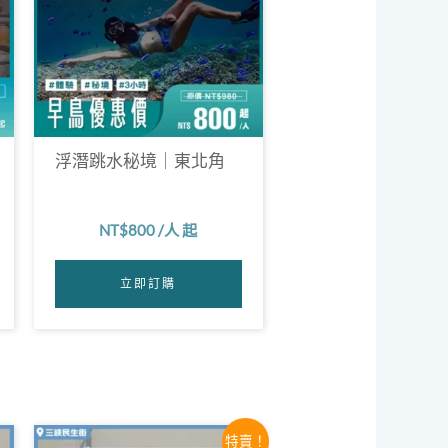
浮潛跳水秘境｜東北角
NT$
800
/人 起
立即訂購
原
目
特賣！