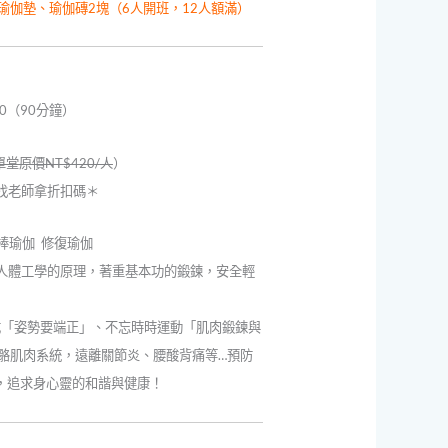
格：
瑜伽墊、瑜伽磚2塊
（6人開班，12人額滿）
,520。
NT$2,160。
00（90分鐘）
單堂原價NT$420/人
）
組找老師拿折扣碼＊
棒瑜伽 修復瑜伽
合人體工學的原理，著重基本功的鍛鍊，安全輕
養成「姿勢要端正」、不忘時時運動「肌肉鍛鍊與
骼肌肉系統，遠離關節炎、腰酸背痛等…預防
美，追求身心靈的和諧與健康！