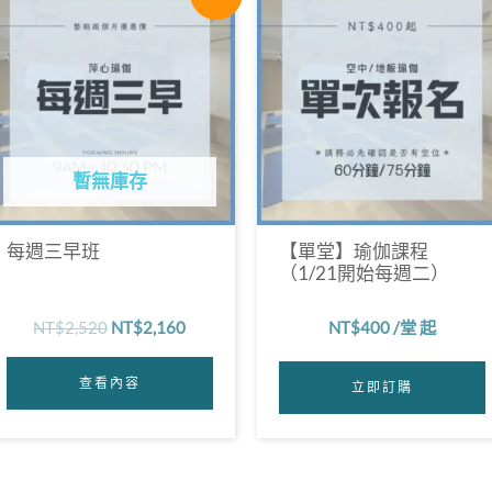
始
前
價
價
格：
格：
NT$2,520。
NT$2,160。
暫無庫存
每週三早班
【單堂】瑜伽課程
（1/21開始每週二）
NT$
2,520
NT$
2,160
NT$
400
/堂 起
查看內容
立即訂購