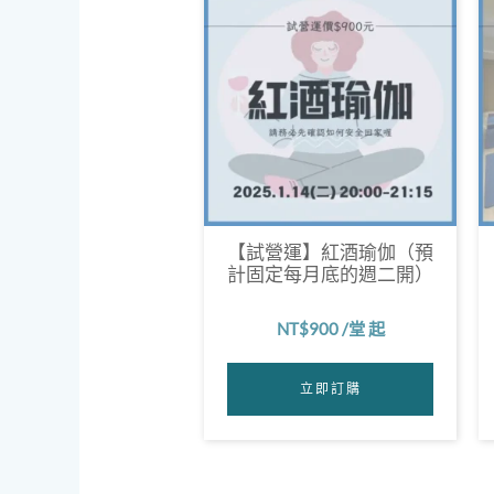
【試營運】紅酒瑜伽（預
計固定每月底的週二開）
NT$
900
/堂 起
立即訂購