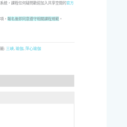
課系統，課程任何疑問歡迎加入共享空間的
官方
事項，
報名後即同意遵守相關課程規範
。
籤:
三峽
,
瑜伽
,
萍心瑜伽