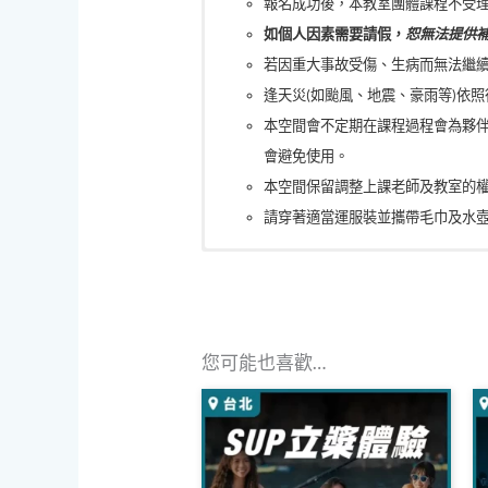
報名成功後，本教室團體課程不受
如個人因素需要請假，
恕無法提供
若因重大事故受傷、生病而無法繼續
逢天災(如颱風、地震、豪雨等)依
本空間會不定期在課程過程會為夥
會避免使用。
本空間保留調整上課老師及教室的
請穿著適當運服裝並攜帶毛巾及水
【共享空間地址】
92年取得中華民國瑜伽協會-瑜伽
新北市三峽區民生街117-4號3樓（諾
98年取得國際印度施化難陀吠陀哲
108年取得 趙歌頌缽療育-訓練結業
【停車資訊】
110年取得 喜瑪拉雅之聲-頌缽音療
您可能也喜歡…
機車：附近停車格找車位，或是後方河堤
93.94年行天宮三鶯文教機構.瑜伽
汽車：
俥亭停車場（三峽文化場）
，一小時
93~95年三峽國中(舊教室)瑜伽研
96年三峽建安國小瑜伽研習班
96年明德高中瑜伽研習班