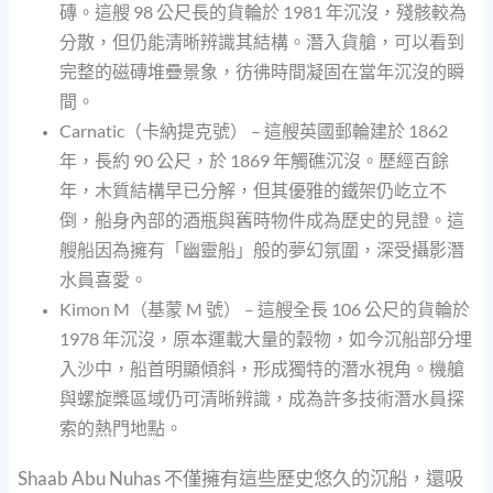
磚。這艘 98 公尺長的貨輪於 1981 年沉沒，殘骸較為
分散，但仍能清晰辨識其結構。潛入貨艙，可以看到
完整的磁磚堆疊景象，彷彿時間凝固在當年沉沒的瞬
間。
Carnatic（卡納提克號） – 這艘英國郵輪建於 1862
年，長約 90 公尺，於 1869 年觸礁沉沒。歷經百餘
年，木質結構早已分解，但其優雅的鐵架仍屹立不
倒，船身內部的酒瓶與舊時物件成為歷史的見證。這
艘船因為擁有「幽靈船」般的夢幻氛圍，深受攝影潛
水員喜愛。
Kimon M（基蒙 M 號） – 這艘全長 106 公尺的貨輪於
1978 年沉沒，原本運載大量的穀物，如今沉船部分埋
入沙中，船首明顯傾斜，形成獨特的潛水視角。機艙
與螺旋槳區域仍可清晰辨識，成為許多技術潛水員探
索的熱門地點。
Shaab Abu Nuhas 不僅擁有這些歷史悠久的沉船，還吸