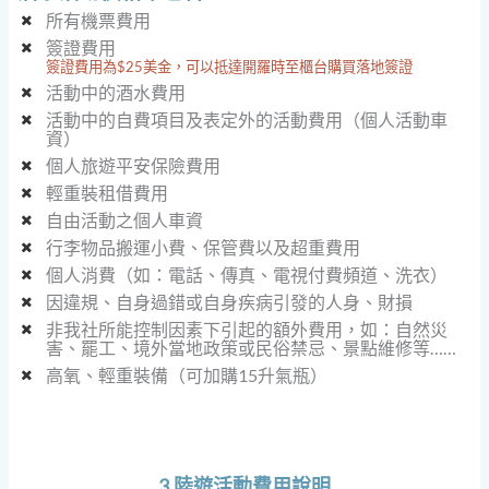
所有機票費用
簽證費用
簽證費用為$25美金，可以抵達開羅時至櫃台購買落地簽證
活動中的酒水費用
活動中的自費項目及表定外的活動費用（個人活動車
資）
個人旅遊平安保險費用
輕重裝租借費用
自由活動之個人車資
行李物品搬運小費、保管費以及超重費用
個人消費（如：電話、傳真、電視付費頻道、洗衣）
因違規、自身過錯或自身疾病引發的人身、財損
非我社所能控制因素下引起的額外費用，如：自然災
害、罷工、境外當地政策或民俗禁忌、景點維修等……
高氧、輕重裝備（可加購15升氣瓶）
3.陸遊活動費用說明