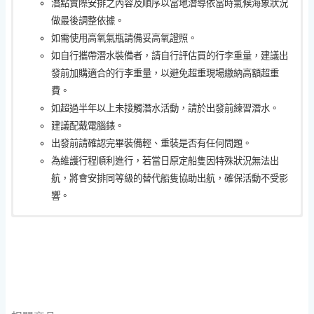
潛點實際安排之內容及順序以當地潛導依當時氣候海象狀況
做最後調整依據。
如需使用高氧氣瓶請備妥高氧證照。
如自行攜帶潛水裝備者，請自行評估買的行李重量，建議出
發前加購適合的行李重量，以避免超重現場繳納高額超重
費。
如超過半年以上未接觸潛水活動，請於出發前練習潛水。
建議配戴電腦錶。
出發前請確認完畢裝備輕、重裝是否有任何問題。
為維護行程順利進行，若當日原定船隻因特殊狀況無法出
航，將會安排同等級的替代船隻協助出航，確保活動不受影
響。
AOW證照
此活動為自由行，僅包含
預約時需支付50%定金，繳交後恕不退定金。
一般旅平險，您可以於出發前依照
請自行斟酌中性浮力及耗氣量（耗氣量高者建議加購大支氣
個人需求加保
預約後恕不接受退款，如因個人因素或意外無法參加，請自
富邦的「精彩人生」系列專案
，此為活動綜合
瓶）
保險，涵蓋潛水特定活動。
行尋找替補人選轉讓名額以降低損失。
建議您可以投保富邦的「精彩人生」系列專案，此為活動綜
由於需向政府通報文件 / 海洋稅金⋯⋯等等因素，故活動開
合保險，涵蓋潛水特定活動。
始前1週內恕不接受轉讓。
為維護行程順利進行，若當日原定船隻因特殊狀況無法出