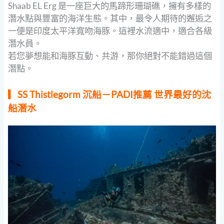
Shaab EL Erg 是一座巨大的馬蹄形珊瑚礁，擁有多樣的
潛水點與豐富的海洋生態。其中，最令人期待的邂逅之
一便是印度太平洋寬吻海豚。這裡水流適中，適合各級
潛水員。
若您夢想能和海豚互動、共游，那你絕對不能錯過這個
潛點。
▎SS Thistlegorm 沉船－PADI推薦 世界最好的沈
船潛水