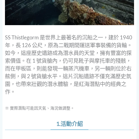
SS Thistlegorm 是世界上最著名的沉船之一，建於 1940
年，長 126 公尺，原為二戰期間運送軍事裝備的貨輪。
如今，這座歷史遺跡成為潛水員的天堂，擁有豐富的探
索價值。在 1 號貨艙內，仍可見靴子與摩托車的殘骸，
而在甲板區，則能發現一輛蒸汽機車，另一輛則位於右
舷側，與 2 號貨艙水平。這片沉船遺跡不僅充滿歷史氛
圍，也帶來壯觀的潛水體驗，是紅海潛點中的經典之
作。
※ 實際潛點可能因天氣、海況做調整。
1.活動介紹