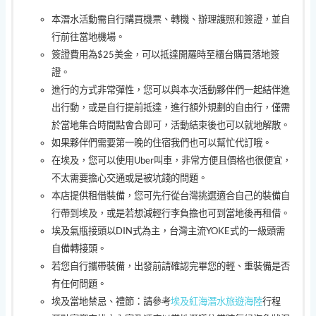
本潛水活動需自行購買機票、轉機、辦理護照和簽證，並自
行前往當地機場。
簽證費用為$25美金，可以抵達開羅時至櫃台購買落地簽
證。
進行的方式非常彈性，您可以與本次活動夥伴們一起結伴進
出行動，或是自行提前抵達，進行額外規劃的自由行，僅需
於當地集合時間點會合即可，活動結束後也可以就地解散。
如果夥伴們需要第一晚的住宿我們也可以幫忙代訂哦。
在埃及，您可以使用Uber叫車，非常方便且價格也很便宜，
不太需要擔心交通或是被坑錢的問題。
本店提供租借裝備，您可先行從台灣挑選適合自己的裝備自
行帶到埃及，或是若想減輕行李負擔也可到當地後再租借。
埃及氣瓶接頭以DIN式為主，台灣主流YOKE式的一級頭需
自備轉接頭。
若您自行攜帶裝備，出發前請確認完畢您的輕、重裝備是否
有任何問題。
埃及當地禁忌、禮節：請參考
埃及紅海潛水旅遊海陸
行程