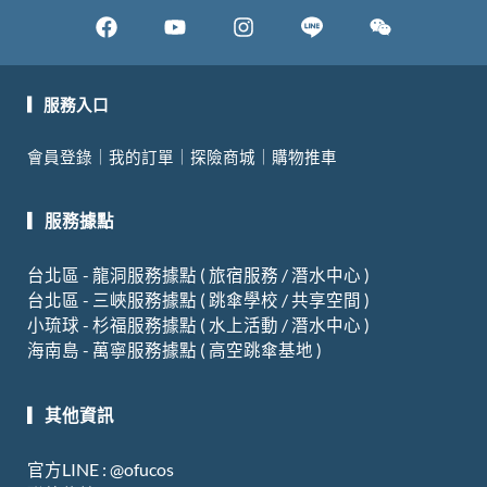
F
Y
I
W
a
o
n
e
c
u
s
i
e
t
t
x
▎服務入口
b
u
a
i
會員登錄
｜
我的訂單
｜
探險商城
｜
購物推車
o
b
g
n
o
e
r
▎服務據點
k
a
m
台北區 - 龍洞服務據點 ( 旅宿服務 / 潛水中心 )
台北區 - 三峽服務據點 ( 跳傘學校 / 共享空間 )
小琉球 - 杉福服務據點 ( 水上活動 / 潛水中心 )
海南島 - 萬寧服務據點 ( 高空跳傘基地 )
▎其他資訊
官方LINE : @ofucos