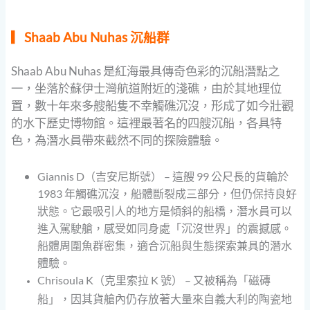
▎Shaab Abu Nuhas 沉船群
Shaab Abu Nuhas 是紅海最具傳奇色彩的沉船潛點之
一，坐落於蘇伊士灣航道附近的淺礁，由於其地理位
置，數十年來多艘船隻不幸觸礁沉沒，形成了如今壯觀
的水下歷史博物館。這裡最著名的四艘沉船，各具特
色，為潛水員帶來截然不同的探險體驗。
Giannis D（吉安尼斯號） – 這艘 99 公尺長的貨輪於
1983 年觸礁沉沒，船體斷裂成三部分，但仍保持良好
狀態。它最吸引人的地方是傾斜的船橋，潛水員可以
進入駕駛艙，感受如同身處「沉沒世界」的震撼感。
船體周圍魚群密集，適合沉船與生態探索兼具的潛水
體驗。
Chrisoula K（克里索拉 K 號） – 又被稱為「磁磚
船」，因其貨艙內仍存放著大量來自義大利的陶瓷地