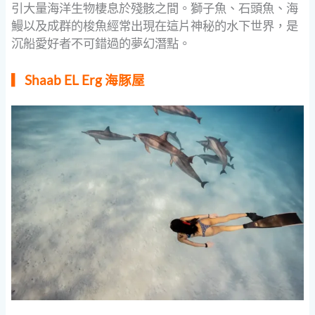
引大量海洋生物棲息於殘骸之間。獅子魚、石頭魚、海
鰻以及成群的梭魚經常出現在這片神秘的水下世界，是
沉船愛好者不可錯過的夢幻潛點。
▎Shaab EL Erg 海豚屋