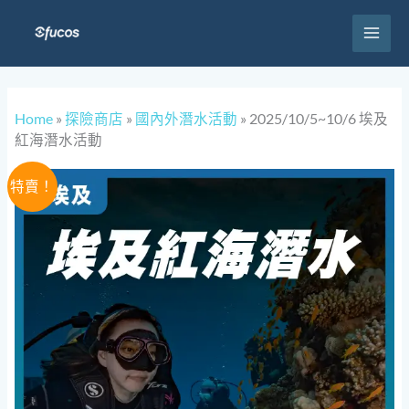
跳
至
主
要
內
容
Home
»
探險商店
»
國內外潛水活動
»
2025/10/5~10/6 埃及
紅海潛水活動
原
目
2025/10/5~10/6
特賣！
始
前
埃
價
價
及
格：
格：
紅
NT$28,888。
NT$23,888。
海
潛
水
活
動
數
量