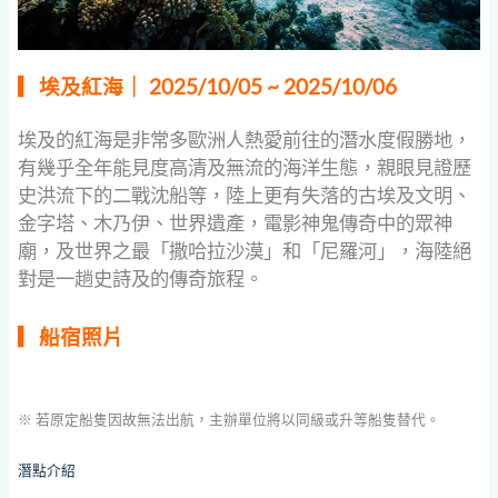
▎埃及紅海｜ 2025/10/05 ~ 2025/10/06
埃及的紅海是非常多歐洲人熱愛前往的潛水度假勝地，
有幾乎全年能見度高清及無流的海洋生態，親眼見證歷
史洪流下的二戰沈船等，陸上更有失落的古埃及文明、
金字塔、木乃伊、世界遺產，電影神鬼傳奇中的眾神
廟，及世界之最「撒哈拉沙漠」和「尼羅河」，海陸絕
對是一趟史詩及的傳奇旅程。
▎船宿照片
※ 若原定船隻因故無法出航，主辦單位將以同級或升等船隻替代。
潛點介紹