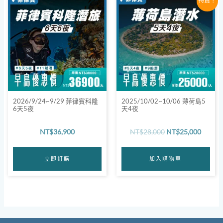
特賣！
始
前
價
價
格：
格：
NT$28,000。
NT$25
2026/9/24~9/29 菲律賓科隆
2025/10/02~10/06 薄荷島5
6天5夜
天4夜
NT$
36,900
NT$
28,000
NT$
25,000
立即訂購
加入購物車