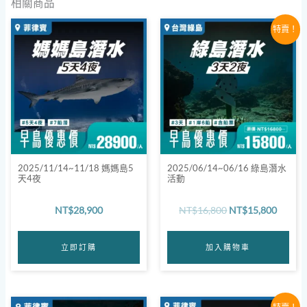
相關商品
航，將會安排同等級的替代船隻協助出航，確保活動不受影
原
目
特賣！
響。
始
前
價
價
活動開始前60天須繳清尾款，逾時視同放棄。
格：
格：
若因天災、事變等不可抗力因素，導致行程無法執行，將提
NT$16,800。
NT$15
供全額退款。
※埃及當地無颱風或雨季等天氣災害，船宿潛水活動相當穩
定，除非遇到強風，否則行程通常不會受影響。
因活動需提前預訂，取消政策將根據具體活動的性質而有所
不同，以確保彈性和公平。
2025/11/14~11/18 媽媽島5
2025/06/14~06/16 綠島潛水
天4夜
活動
NT$
28,900
NT$
16,800
NT$
15,800
立即訂購
加入購物車
原
目