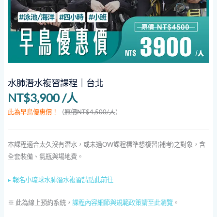
水肺潛水複習課程｜台北
NT$
3,900
/人
此為早鳥優惠價！
（
原價NT$4,500/人
）
本課程適合太久沒有潛水，或未過OW課程標準想複習(補考)之對象，含
全套裝備、氣瓶與場地費。
▸ 報名小琉球水肺潛水複習請點此前往
※ 此為線上預約系統，
課程內容細節與規範政策請至此瀏覽
。