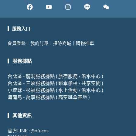
F
Y
I
W
a
o
n
e
c
u
s
i
e
t
t
x
▎服務入口
b
u
a
i
會員登錄
｜
我的訂單
｜
探險商城
｜
購物推車
o
b
g
n
o
e
r
▎服務據點
k
a
m
台北區 - 龍洞服務據點 ( 旅宿服務 / 潛水中心 )
台北區 - 三峽服務據點 ( 跳傘學校 / 共享空間 )
小琉球 - 杉福服務據點 ( 水上活動 / 潛水中心 )
海南島 - 萬寧服務據點 ( 高空跳傘基地 )
▎其他資訊
官方LINE : @ofucos