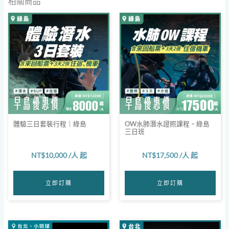
相關商品
體驗三日套裝行程｜綠島
OW水肺潛水證照課程 – 綠島
三日班
NT$
10,000
/人 起
NT$
17,500
/人 起
立即訂購
立即訂購