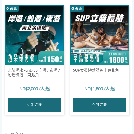
水肺潛水FunDive 岸潛 / 夜潛 /
SUP立槳體驗課程｜東北角
船潛導潛｜東北角
NT$
2,000
/人 起
NT$
1,800
/人 起
立即訂購
立即訂購