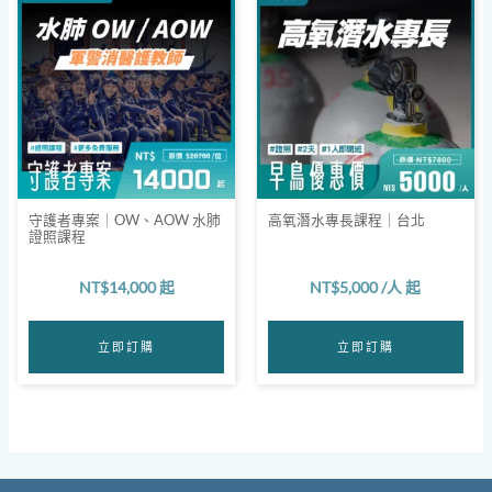
守護者專案｜OW、AOW 水肺
高氧潛水專長課程｜台北
證照課程
NT$
14,000
起
NT$
5,000
/人 起
立即訂購
立即訂購