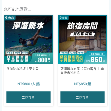
您可能也喜歡…
浮潛跳水秘境｜東北角
龍洞潛水旅宿【 背包客房 】學
員優惠預約區
NT$
800
/人 起
NT$
850
起
立即訂購
立即訂購