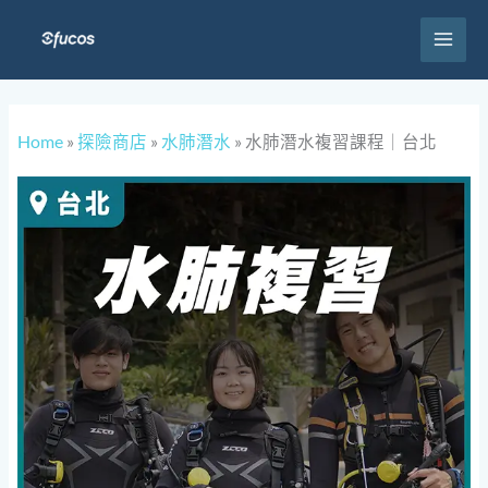
跳
至
主
要
內
容
Home
»
探險商店
»
水肺潛水
»
水肺潛水複習課程｜台北