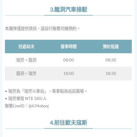
3.龍洞汽車接駁
本團隊僅提供資訊，請自行聯繫司機預約。
往返站次
發車時間
預計抵達
瑞芳 > 龍洞
08:00
08:30
龍洞 > 瑞芳
18:00
18:30
• 瑞芳為「瑞芳火車站」，乘車點為站前廣場。
• 瑞芳單程 NT$ 180/人
聯繫LineID：@634obooj
4.前往歐夫寇斯