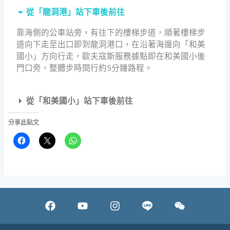
從「龍洞港」站下車後前往
靠海側的公車站旁，有往下的樓梯步道，順著樓梯步
道向下走至出口即到龍洞港口，在沿著海邊向「和美
國小」方向行走，歐夫寇斯服務據點即在和美國小後
門口旁，整體步時間行約5分鐘路程。
從「和美國小」站下車後前往
分享此貼文
F
Y
I
W
a
o
n
e