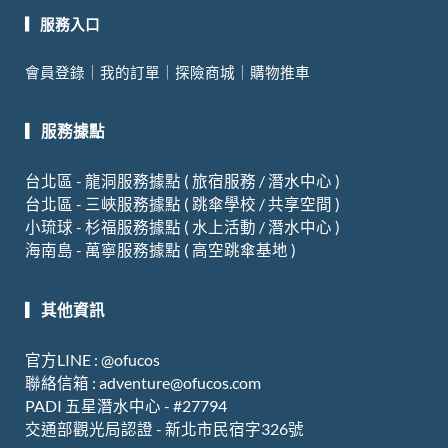
c
u
s
i
e
t
t
x
▎服務入口
b
u
a
i
會員登錄
｜
我的訂單
｜
探險商城
｜
購物推車
o
b
g
n
o
e
r
▎服務據點
k
a
m
台北區 - 龍洞服務據點 ( 旅宿服務 / 潛水中心 )
台北區 - 三峽服務據點 ( 跳傘學校 / 共享空間 )
小琉球 - 杉福服務據點 ( 水上活動 / 潛水中心 )
海南島 - 萬寧服務據點 ( 高空跳傘基地 )
▎其他資訊
官方LINE : @ofucos
聯絡信箱 :
adventure@ofucos.com
PADI 五星潛水中心 - #27794
交通部觀光局認證
-
新北市民宿字
326
號