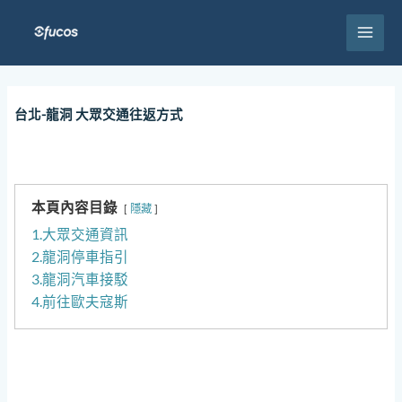
跳
至
主
要
內
容
台北-龍洞 大眾交通往返方式
本頁內容目錄
隱藏
1.大眾交通資訊
2.龍洞停車指引
3.龍洞汽車接駁
4.前往歐夫寇斯