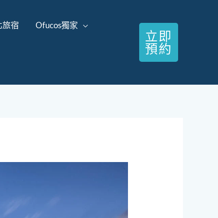
北旅宿
Ofucos獨家
立即
預約