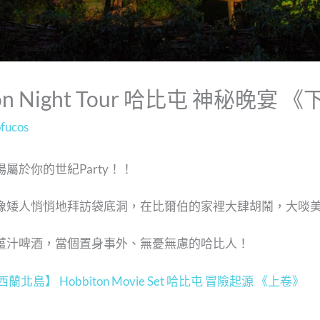
n Night Tour 哈比屯 神秘晚宴 
ofucos
屬於你的世紀Party！！
像矮人悄悄地拜訪袋底洞，在比爾伯的家裡大肆胡鬧，大啖
薑汁啤酒，當個置身事外、無憂無慮的哈比人！
蘭北島】 Hobbiton Movie Set 哈比屯 冒險起源 《上卷》