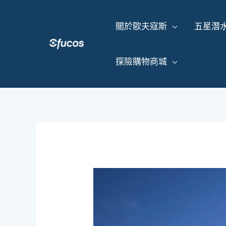
跳
至
關於歐夫寇斯
五星潛
主
要
內
探險購物商城
容