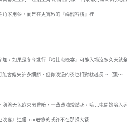
主角家用餐，而是在更寬敞的『綠龍客棧』裡
參加，如果是冬令進行『哈比屯晚宴』可能入場沒多久天就
』可能會錯失許多細節，但你浪漫的夜也相對就越長～（飄～
，隨著天色愈來愈昏暗，一盞盞油燈燃起，哈比屯開始陷入
晚宴』這個Tour奢侈的或許不在那頓大餐