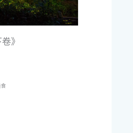
《下卷》
美食