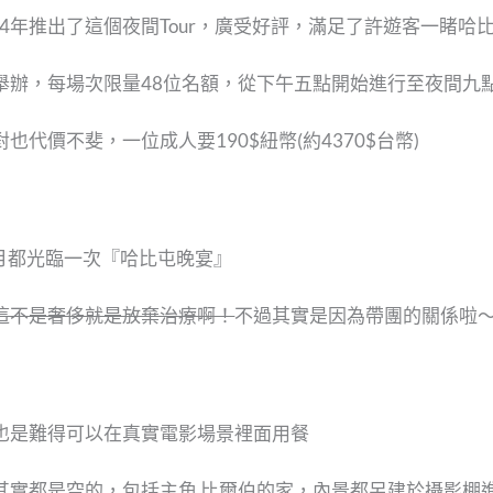
et』在2014年推出了這個夜間Tour，廣受好評，滿足了許遊客一睹
舉辦，每場次限量48位名額，從下午五點開始進行至夜間九
代價不斐，一位成人要190$紐幣(約4370$台幣)
年2月都光臨一次『哈比屯晚宴』
這不是奢侈就是放棄治療啊！
不過其實是因為帶團的關係啦
也是難得可以在真實電影場景裡面用餐
其實都是空的，包括主角 比爾伯的家，內景都另建於攝影棚