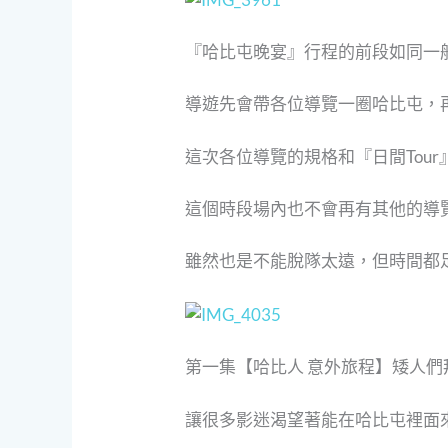
『哈比屯晚宴』行程的前段如同一般
導遊先會帶各位導覽一圈哈比屯，
這次各位導覽的規格和『日間Tou
這個時段場內也不會再有其他的導
雖然也是不能脫隊太遠，但時間都
第一集【哈比人 意外旅程】矮人們
讓很多影迷渴望著能在哈比屯裡面