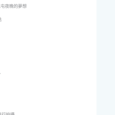
哈比屯夜晚的夢想
點
～
進行拍攝