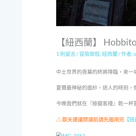
【紐西蘭】 Hobbito
1 則留言
/
冒險旅程
,
紐西蘭
/ 作者:
中土世界的夜幕的終將降臨，來一場
夏爾最神秘的面紗，迷人的時刻，
今晚我們就在『綠龍客棧』乾一杯
△ 歐夫建議閱讀前請先服用完
【紐西