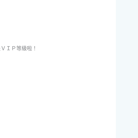
是ＶＩＰ等級啦！