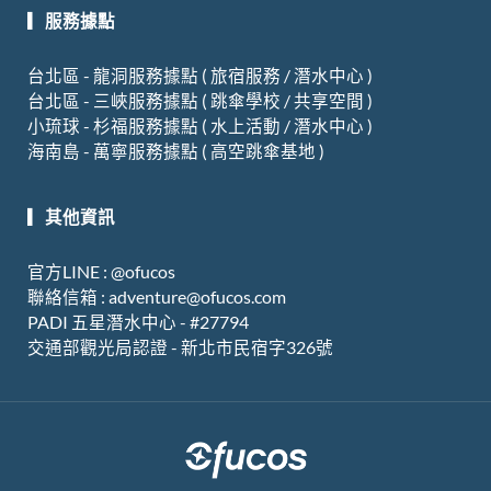
o
e
r
▎服務據點
k
a
m
台北區 - 龍洞服務據點 ( 旅宿服務 / 潛水中心 )
台北區 - 三峽服務據點 ( 跳傘學校 / 共享空間 )
小琉球 - 杉福服務據點 ( 水上活動 / 潛水中心 )
海南島 - 萬寧服務據點 ( 高空跳傘基地 )
▎其他資訊
官方LINE : @ofucos
聯絡信箱 :
adventure@ofucos.com
PADI 五星潛水中心 - #27794
交通部觀光局認證
-
新北市民宿字
326
號