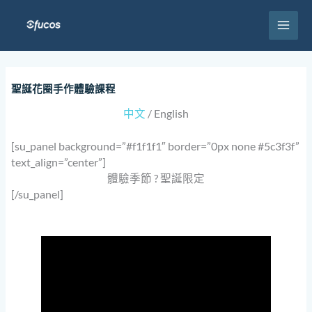
跳
至
主
要
內
容
聖誕花圈手作體驗課程
中文
/ English
[su_panel background=”#f1f1f1″ border=”0px none #5c3f3f”
text_align=”center”]
體驗季節 ? 聖誕限定
[/su_panel]