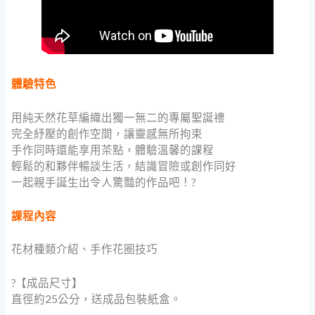
體驗特色
用純天然花草編織出獨一無二的專屬聖誕禮
完全紓壓的創作空間，讓靈感無所拘束
手作同時還能享用茶點，體驗溫馨的課程
輕鬆的和夥伴暢談生活，結識冒險或創作同好
一起親手誕生出令人驚豔的作品吧！?
課程內容
花材種類介紹、手作花圈技巧
?【成品尺寸】
直徑約25公分，送成品包裝紙盒。