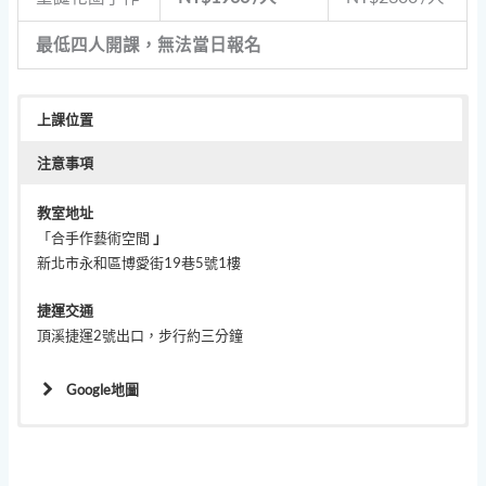
最低四人開課，無法當日報名
上課位置
注意事項
教室地址
「合手作藝術空間
」
新北市永和區博愛街19巷5號1樓
捷運交通
頂溪捷運2號出口，步行約三分鐘
Google地圖
每班人數約4-8人
本課程無花藝基礎也可以參加，不需要攜帶任何器具。
為維護上課品質，課程現場僅限報名者參加，請勿攜伴旁