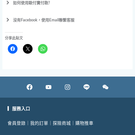
如何使用歐付寶付款?
聽。
若已報名繳費成功，臨時不克參加，將會給予材料包自取。
沒有Facebook，使用Email聯繫客服
課程三天內取消，因花材預留恕無法退款，可更改課程時間
(請提前確認報名餘額)。
姓名
(必)
分享此貼文
Email 信箱
(必)
預約日期
F
Y
I
W
a
o
n
e
預計人數
c
u
s
i
e
t
t
x
▎服務入口
聯繫內容
b
u
a
i
會員登錄
｜
我的訂單
｜
探險商城
｜
購物推車
o
b
g
n