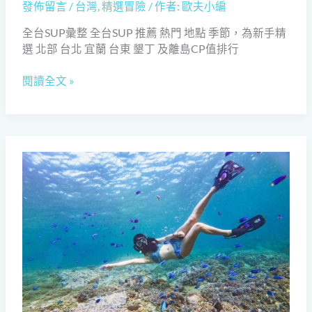
發佈留言
/
台灣
,
精選冒險
/ 作者:
歐夫小編
口
碑
全台SUP彙整 全台SUP 推薦 熱門 地點 季節，為新手精
團
選 北部 台北 宜蘭 台東 墾丁 及離島CP值排行
隊
體
閱讀全文 »
驗
價
格
|
歐
【台
夫
北
寇
龍
斯
洞】
浮
潛
跳
水、
水
肺