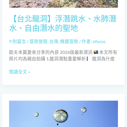
潛
水、
自
【台北龍洞】浮潛跳水、水肺潛
由
水、自由潛水的聖地
潛
水
9 則留言
/
冒險旅程
,
台灣
,
精選冒險
/ 作者:
ofucos
的
聖
歐夫本篇要來分享的內容 2026版最新資訊
本文所有
地
照片均為親自拍攝 1.龍洞潛點重要解析 ▎ 龍洞為什麼
閱讀全文 »
【空
降
特
戰