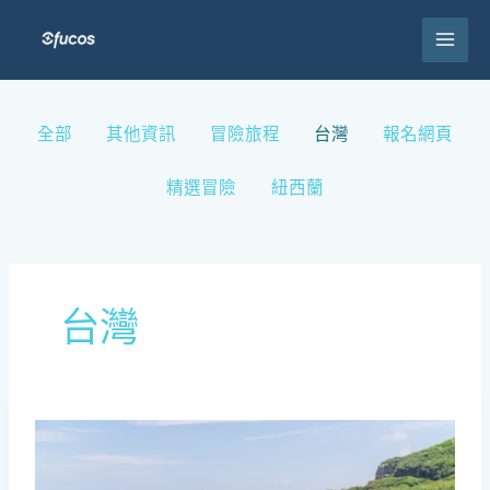
跳
至
主
要
內
Filter
全部
其他資訊
冒險旅程
台灣
報名網頁
容
posts
by
精選冒險
紐西蘭
category
台灣
台
北
SUP