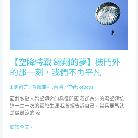
翱
翔
的
夢】
機
門
外
的
那
【空降特戰 翱翔的夢】機門外
一
的那一刻，我們不再平凡
刻，
我
1 則留言
/
冒險旅程
,
台灣
/ 作者:
ofucos
們
不
面對多數人希望迴避的兵役問題 我卻奇葩的渴望迎接
再
這一生一次的軍旅生涯 我曾經告訴自己，當兵要馬就
平
是做最涼的 涼
凡
閱讀全文 »