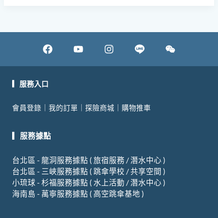
F
Y
I
W
a
o
n
e
c
u
s
i
e
t
t
x
▎服務入口
b
u
a
i
會員登錄
｜
我的訂單
｜
探險商城
｜
購物推車
o
b
g
n
o
e
r
▎服務據點
k
a
m
台北區 - 龍洞服務據點 ( 旅宿服務 / 潛水中心 )
台北區 - 三峽服務據點 ( 跳傘學校 / 共享空間 )
小琉球 - 杉福服務據點 ( 水上活動 / 潛水中心 )
海南島 - 萬寧服務據點 ( 高空跳傘基地 )