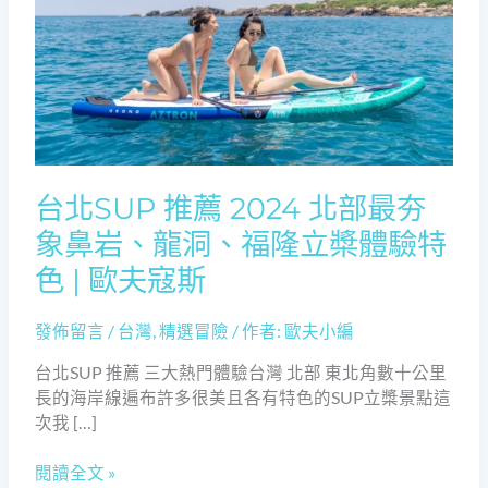
推
薦
2024
北
部
最
夯
象
台北SUP 推薦 2024 北部最夯
鼻
象鼻岩、龍洞、福隆立槳體驗特
岩、
龍
色 | 歐夫寇斯
洞、
福
發佈留言
/
台灣
,
精選冒險
/ 作者:
歐夫小編
隆
立
台北SUP 推薦 三大熱門體驗台灣 北部 東北角數十公里
槳
長的海岸線遍布許多很美且各有特色的SUP立槳景點這
體
次我 […]
驗
特
閱讀全文 »