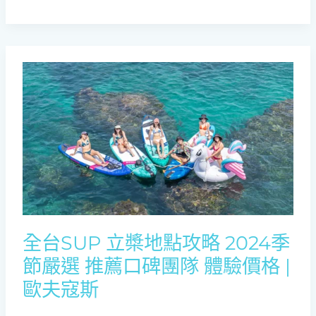
色
|
歐
夫
寇
全
斯
台
SUP
立
槳
地
點
攻
略
2024
季
全台SUP 立槳地點攻略 2024季
節
節嚴選 推薦口碑團隊 體驗價格 |
嚴
選
歐夫寇斯
推
薦