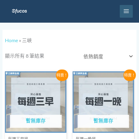
跳
至
主
要
依
內
熱
容
Home
»
三峽
銷
度
排
序
顯示所有 8 筆結果
原
目
原
目
特賣！
特賣！
始
前
始
前
價
價
價
價
格：
格：
格：
格：
NT$2,520。
NT$2,160。
NT$2,520。
NT$2,1
暫無庫存
暫無庫存
每週三早班
每週一晚班