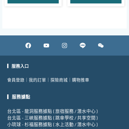
F
Y
I
W
a
o
n
e
c
u
s
i
e
t
t
x
▎服務入口
b
u
a
i
會員登錄
｜
我的訂單
｜
探險商城
｜
購物推車
o
b
g
n
o
e
r
▎服務據點
k
a
m
台北區 - 龍洞服務據點 ( 旅宿服務 / 潛水中心 )
台北區 - 三峽服務據點 ( 跳傘學校 / 共享空間 )
小琉球 - 杉福服務據點 ( 水上活動 / 潛水中心 )