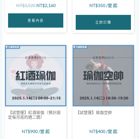
NT$
2,520
NT$
2,160
NT$
350
/堂 起
查看內容
立即訂購
【試營運】紅酒瑜伽（預計固
【試營運】瑜伽空帥
定每月底的週二開）
NT$
900
/堂 起
NT$
400
/堂 起