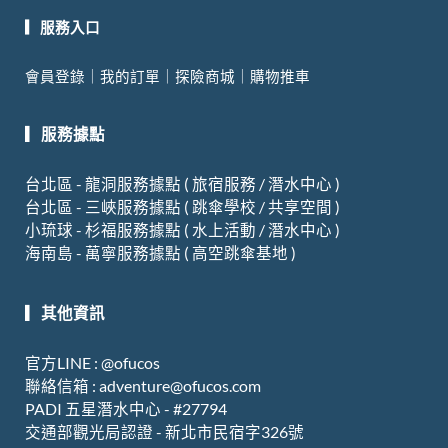
c
u
s
i
e
t
t
x
▎服務入口
b
u
a
i
會員登錄
｜
我的訂單
｜
探險商城
｜
購物推車
o
b
g
n
o
e
r
▎服務據點
k
a
m
台北區 - 龍洞服務據點 ( 旅宿服務 / 潛水中心 )
台北區 - 三峽服務據點 ( 跳傘學校 / 共享空間 )
小琉球 - 杉福服務據點 ( 水上活動 / 潛水中心 )
海南島 - 萬寧服務據點 ( 高空跳傘基地 )
▎其他資訊
官方LINE : @ofucos
聯絡信箱 :
adventure@ofucos.com
PADI 五星潛水中心 - #27794
交通部觀光局認證
-
新北市民宿字
326
號