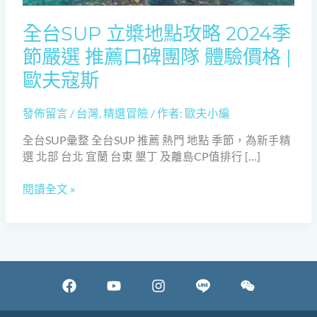
2024
季
全台SUP 立槳地點攻略 2024季
節
節嚴選 推薦口碑團隊 體驗價格 |
嚴
選
歐夫寇斯
推
薦
發佈留言
/
台灣
,
精選冒險
/ 作者:
歐夫小編
口
碑
全台SUP彙整 全台SUP 推薦 熱門 地點 季節，為新手精
團
選 北部 台北 宜蘭 台東 墾丁 及離島CP值排行 […]
隊
體
閱讀全文 »
驗
價
格
|
歐
F
Y
I
W
夫
a
o
n
e
寇
斯