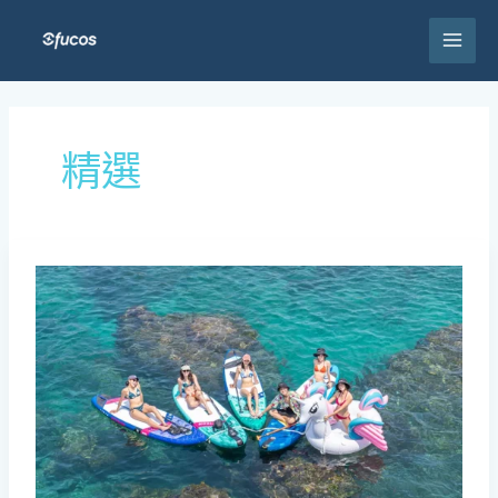
跳
至
主
要
內
容
精選
全
台
SUP
立
槳
地
點
攻
略